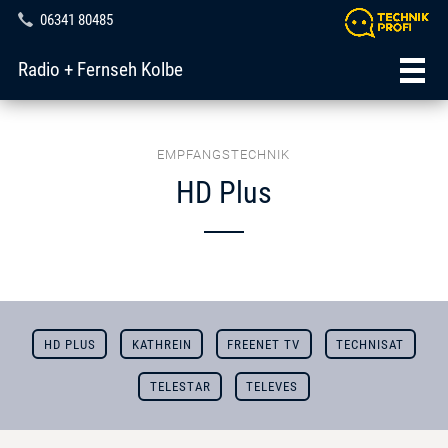
06341 80485
Radio + Fernseh Kolbe
EMPFANGSTECHNIK
HD Plus
HD PLUS
KATHREIN
FREENET TV
TECHNISAT
TELESTAR
TELEVES