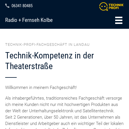
06341 80485
Radio + Fernseh Kolbe
TECHNIK-PROFI-FACHGESCHÄFT IN LANDAU
Technik-Kompetenz in der
Theaterstraße
Willkommen in meinem Fachgeschäft!
Als inhabergeführtes, traditionsreiches Fachgeschäft versorge
ich meine Kunden nicht nur mit hochwertigen Produkten aus
der Welt der Unterhaltungselektronik und Satellitentechnik.
Seit 2 Generationen, über 50 Jahren, ist das Unternehmen als
Dienstleister und Arbeitgeber auch ein wichtiger Teil der lokalen