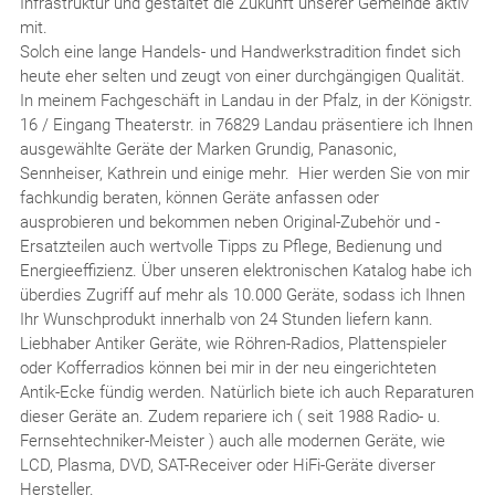
Infrastruktur und gestaltet die Zukunft unserer Gemeinde aktiv
mit.
Solch eine lange Handels- und Handwerkstradition findet sich
heute eher selten und zeugt von einer durchgängigen Qualität.
In meinem Fachgeschäft in Landau in der Pfalz, in der Königstr.
16 / Eingang Theaterstr. in 76829 Landau präsentiere ich Ihnen
ausgewählte Geräte der Marken Grundig, Panasonic,
Sennheiser, Kathrein und einige mehr. Hier werden Sie von mir
fachkundig beraten, können Geräte anfassen oder
ausprobieren und bekommen neben Original-Zubehör und -
Ersatzteilen auch wertvolle Tipps zu Pflege, Bedienung und
Energieeffizienz. Über unseren elektronischen Katalog habe ich
überdies Zugriff auf mehr als 10.000 Geräte, sodass ich Ihnen
Ihr Wunschprodukt innerhalb von 24 Stunden liefern kann.
Liebhaber Antiker Geräte, wie Röhren-Radios, Plattenspieler
oder Kofferradios können bei mir in der neu eingerichteten
Antik-Ecke fündig werden. Natürlich biete ich auch Reparaturen
dieser Geräte an. Zudem repariere ich ( seit 1988 Radio- u.
Fernsehtechniker-Meister ) auch alle modernen Geräte, wie
LCD, Plasma, DVD, SAT-Receiver oder HiFi-Geräte diverser
Hersteller.